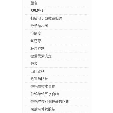
颜色
SEM照片
扫描电子显微镜照片
分子结构图
溶解度
氢还原
粒度控制
微量元素测定
包装
出口管制
危害与防护
仲钨酸铵水合物
仲钨酸铵五水合物
仲钨酸铵和偏钨酸铵区别
钠掺杂仲钨酸铵