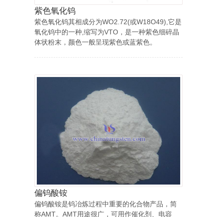
紫色氧化钨
紫色氧化钨其相成分为WO2.72(或W18O49),它是
氧化钨中的一种,缩写为VTO，是一种紫色细碎晶
体状粉末，颜色一般呈现紫色或蓝紫色。
偏钨酸铵
偏钨酸铵是钨冶炼过程中重要的化合物产品，简
称AMT。AMT用途很广，可用作催化剂、电容