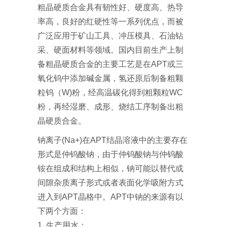
粗晶硬质合金具有韧性好、硬度高、热导
率高，良好的红硬性等一系列优点，而被
广泛应用于矿山工具、冲压模具、石油钻
采、硬面材料等领域。国内目前生产上制
备粗晶硬质合金的主要工艺是在APT或三
氧化钨中添加碱金属，氢还原后制备粗颗
粒钨（W)粉，经高温碳化得到粗颗粒WC
粉，再经湿磨、成形、烧结工序制备出粗
晶硬质合金。
钠离子(Na+)在APT结晶溶液中的主要存在
形式是仲钨酸钠，由于仲钨酸钠与仲钨酸
铵在组成和结构上相似，钠可能以替代或
间隙杂质离子形式或者表面化学吸附方式
进入到APT晶格中。APT中钠的来源有以
下两个方面：
1. 生产用水；