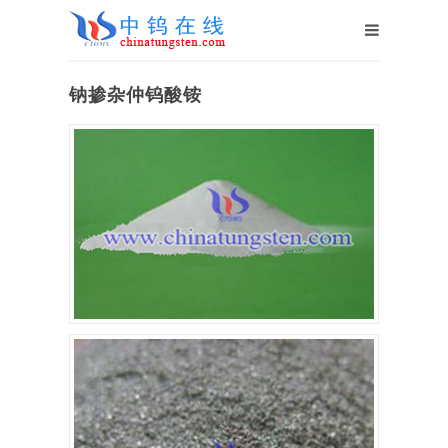
钠掺杂仲钨酸铵