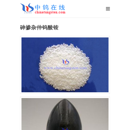
砷掺杂仲钨酸铵