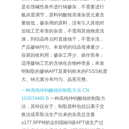
是在强碱性条件进行钠掺杂，不需要进行
氨浓度调节，原料钨酸铵溶液杂质元素含
量较低，掺杂用的原料，没有引入其他对
后续工艺有害的杂质，不需用其他物质洗
涤，到结晶终点时直接抽干，不需水洗，
产品掺钠均匀。本发明的结晶母液量少，
容易回收利用；掺杂工序少、操作简单；
适用掺钠工艺的含钠化合物种类多；本发
明制取的掺钠APT及黄钨粉末的FSSS粒度
大、钠元素分布均匀、晶形完整。
一种高纯仲钨酸铵的制取方法 CN
102674460 B
一种高纯仲钨酸铵的制取方
法，其特征在于，制取原料包括以离子交
换法或萃取法生产出来的杂质总含量
≤177.5PPM的达到国标0级APT或生产过