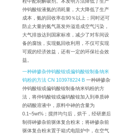
程中配制解吸剂。本发明方法降低了生产
仲钨酸铵液氨的消耗量，大大降低了生产
成本，氨的回收率在90％以上；同时还可
防止大量的氨气蒸发外溢造成空气污染，
大气排放达到国家标准，减少了对车间设
备的腐蚀，实现氨回收利用，不仅可实现
可观的经济效益，还有一定的环保社会效
益。
一种砷掺杂仲钨酸铵或偏钨酸铵制备纳米
钨粉的方法 CN 103978224 B
一种砷掺杂
仲钨酸铵或偏钨酸铵制备纳米钨粉的方
法，将仲钨酸铵或偏钨酸铵加入到单质砷
的硝酸溶液中，原料中砷的含量为
0.1~5wt%；搅拌均匀后，烘干，经研磨后
制得砷掺杂前驱体复合粉末；将砷掺杂前
驱体复合粉末置于箱式电阻炉中，在空气