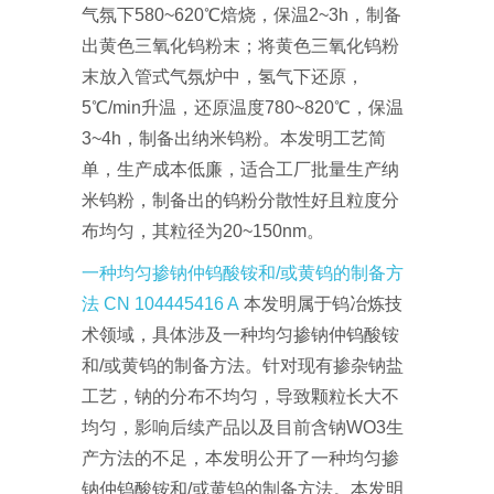
气氛下580~620℃焙烧，保温2~3h，制备
出黄色三氧化钨粉末；将黄色三氧化钨粉
末放入管式气氛炉中，氢气下还原，
5℃/min升温，还原温度780~820℃，保温
3~4h，制备出纳米钨粉。本发明工艺简
单，生产成本低廉，适合工厂批量生产纳
米钨粉，制备出的钨粉分散性好且粒度分
布均匀，其粒径为20~150nm。
一种均匀掺钠仲钨酸铵和/或黄钨的制备方
法 CN 104445416 A
本发明属于钨冶炼技
术领域，具体涉及一种均匀掺钠仲钨酸铵
和/或黄钨的制备方法。针对现有掺杂钠盐
工艺，钠的分布不均匀，导致颗粒长大不
均匀，影响后续产品以及目前含钠WO3生
产方法的不足，本发明公开了一种均匀掺
钠仲钨酸铵和/或黄钨的制备方法。本发明