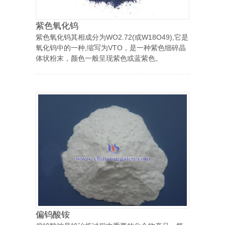
紫色氧化钨
紫色氧化钨其相成分为WO2.72(或W18O49),它是
氧化钨中的一种,缩写为VTO，是一种紫色细碎晶
体状粉末，颜色一般呈现紫色或蓝紫色。
偏钨酸铵