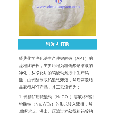
询价 & 订购
经典化学净化法生产仲钨酸铵（APT）的
流程比较长，主要历程为粗钨酸钠溶液的
净化，从净化后的钨酸钠溶液中生产钨
酸，由钨酸制取钨酸铵溶液，然后蒸发结
晶获得APT产品，其工艺流程为：
1. 钨精矿用碳酸钠（NaCO
）溶液将钨以
3
钨酸钠（Na
WO
）的形式转入液相，然
2
4
后经过滤、浸出、压滤过程获得粗钨酸钠