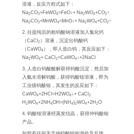
溶液，反应方程式如下：
Na
CO
+FeWO
=FeO↓+ Na
WO
+CO
↑
2
3
4
2
4
2
Na
CO
+MnWO
=MnO↓+ Na
WO
+CO
↑
2
3
4
2
4
2
2. 往提纯后的粗钨酸钠溶液加入氯化钙
（CaCl
）溶液，沉淀出钨酸钙
2
（CaWO
），即人造白钨，其反应如下：
4
Na
WO
+ CaCl
=CaWO
↓+2NaCl
2
4
2
4
3. 人造白钨酸酸解获得钨酸沉淀，然后加
入氨水溶解钨酸，获得钨酸铵溶液，即为
工业级钨酸铵，其发生的反应如下：
CaWO
+2HCl=H2WO
↓+ CaCl
4
4
2
H
WO
+2NH
OH=(NH
)
WO
+2H
O
2
4
4
4
2
4
2
4. 钨酸铵溶液经蒸发结晶，获得仲钨酸铵
产品。
如您有任何关于仲钨酸铵的询价及反馈，